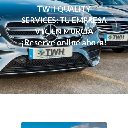
TWH QUALITY
SERVICES: TU EMPRESA
VTC EN MURCIA
¡Reserve online ahora!