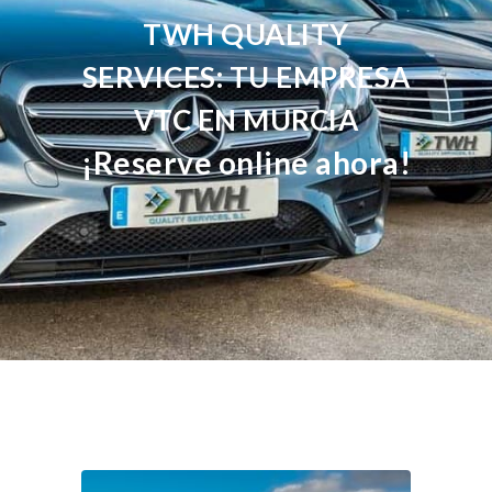
TWH QUALITY
SERVICES: TU EMPRESA
VTC EN MURCIA
¡Reserve online ahora!