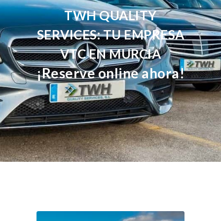
TWH QUALITY
SERVICES: TU EMPRESA
VTC EN MURCIA
¡Reserve online ahora!