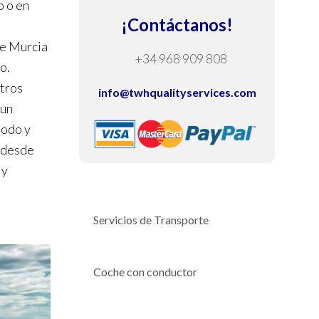
o o en
¡Contáctanos!
de Murcia
+34 968 909 808
o.
tros
info@twhqualityservices.com
 un
modo y
e desde
 y
Servicios de Transporte
Coche con conductor