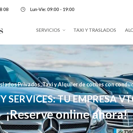
8 08
Lun-Vie: 09:00 - 19:00
SERVICIOS
TAXI Y TRASLADOS
AL
slados Privados, Taxi y Alquiler de coches con condu
Y SERVICES: TU EMPRESA VT
¡Reserve online ahora!