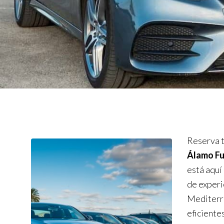
Reserva t
Álamo F
está aquí
de experi
Mediterrá
eficiente