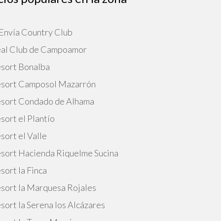
 Envía Country Club
Real Club de Campoamor
esort Bonalba
Resort Camposol Mazarrón
Resort Condado de Alhama
sort el Plantío
sort el Valle
esort Hacienda Riquelme Sucina
sort la Finca
esort la Marquesa Rojales
sort la Serena los Alcázares