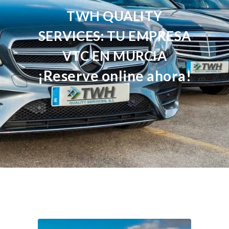
TWH QUALITY
SERVICES: TU EMPRESA
VTC EN MURCIA
¡Reserve online ahora!