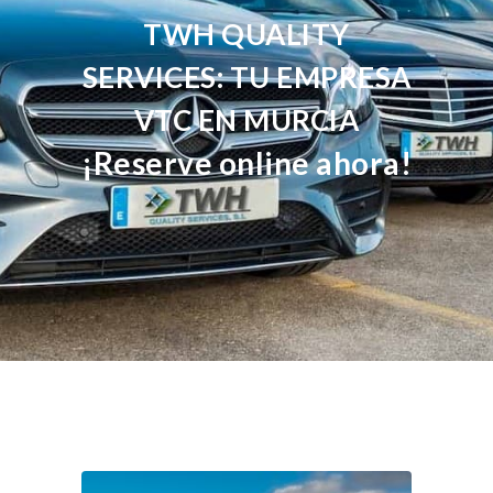
TWH QUALITY
SERVICES: TU EMPRESA
VTC EN MURCIA
¡Reserve online ahora!