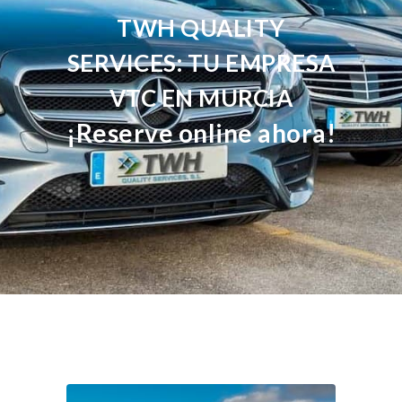
TWH QUALITY
SERVICES: TU EMPRESA
VTC EN MURCIA
¡Reserve online ahora!