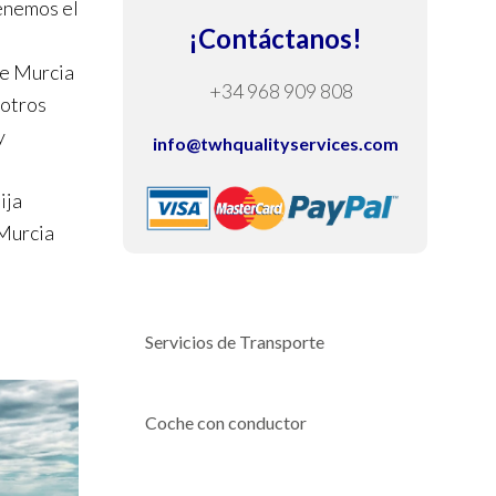
tenemos el
¡Contáctanos!
de Murcia
+34 968 909 808
sotros
y
info@twhqualityservices.com
ija
 Murcia
s
Servicios de Transporte
Coche con conductor