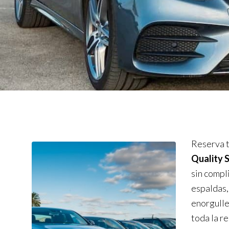
Reserva t
Quality 
sin compl
espaldas,
enorgulle
toda la r