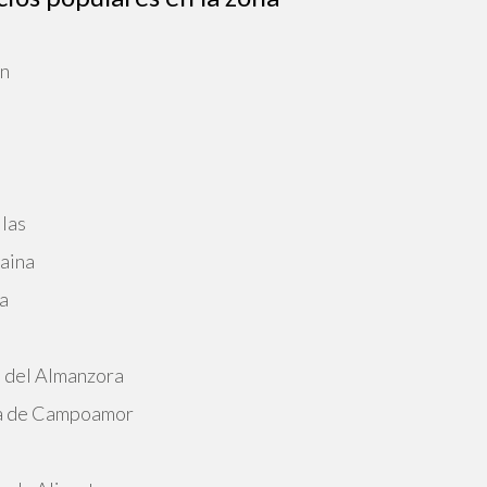
ín
las
aina
a
 del Almanzora
sa de Campoamor