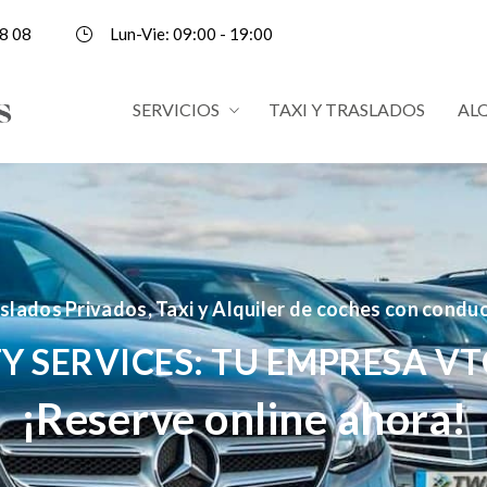
8 08
Lun-Vie: 09:00 - 19:00
SERVICIOS
TAXI Y TRASLADOS
AL
slados Privados, Taxi y Alquiler de coches con condu
Y SERVICES: TU EMPRESA VT
¡Reserve online ahora!