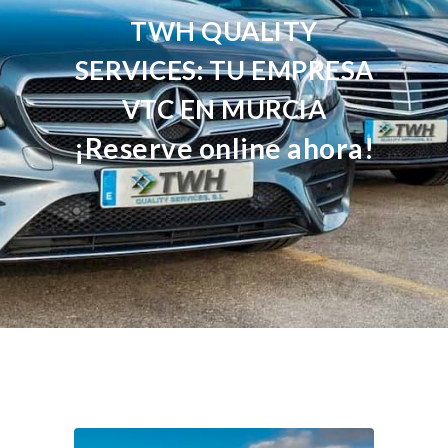
TWH QUALITY
SERVICES: TU EMPRESA
VTC EN MURCIA
¡Reserve online ahora!