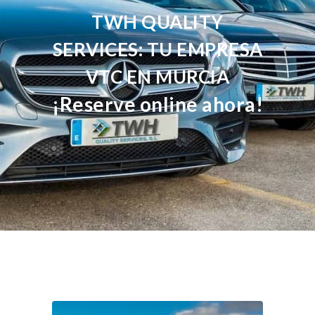
TWH QUALITY
SERVICES: TU EMPRESA
VTC EN MURCIA
¡Reserve online ahora!