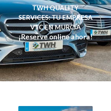
TWH QUALITY
SERVICES: TU EMPRESA
VTC EN MURCIA
¡Reserve online ahora!