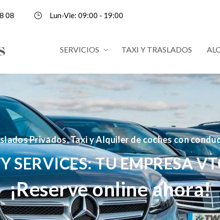
8 08
Lun-Vie: 09:00 - 19:00
SERVICIOS
TAXI Y TRASLADOS
AL
slados Privados, Taxi y Alquiler de coches con condu
Y SERVICES: TU EMPRESA VT
¡Reserve online ahora!