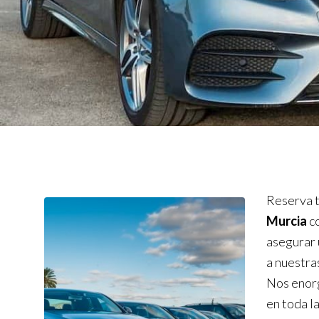
Reserva t
Murcia
c
asegurar 
a nuestra
Nos enorg
en toda l