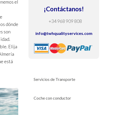
tenemos el
¡Contáctanos!
de
+34 968 909 808
nos dónde
es son
info@twhqualityservices.com
lidad.
le. Elija
Almería
ue está
Servicios de Transporte
Coche con conductor