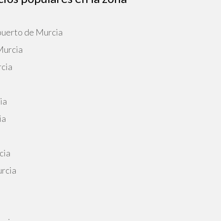
puerto de Murcia
Murcia
rcia
a
ia
ia
cia
urcia