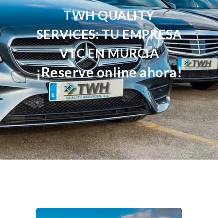
TWH QUALITY
SERVICES: TU EMPRESA
VTC EN MURCIA
¡Reserve online ahora!