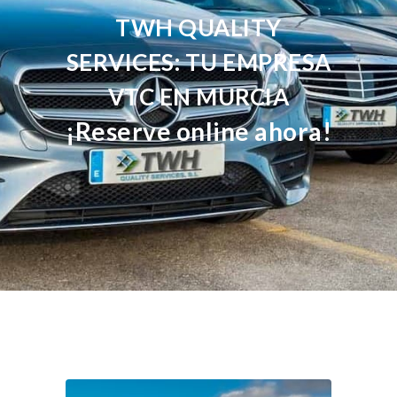
TWH QUALITY
SERVICES: TU EMPRESA
VTC EN MURCIA
¡Reserve online ahora!