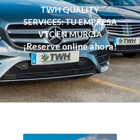
TWH QUALITY
SERVICES: TU EMPRESA
VTC EN MURCIA
¡Reserve online ahora!