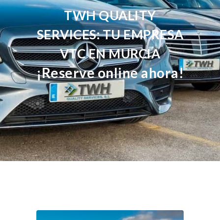
TWH QUALITY
SERVICES: TU EMPRESA
VTC EN MURCIA
¡Reserve online ahora!