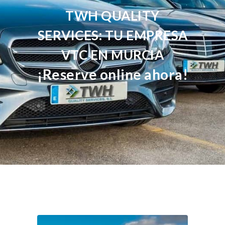
TWH QUALITY
SERVICES: TU EMPRESA
VTC EN MURCIA
¡Reserve online ahora!