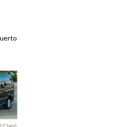
puerto
-Class)