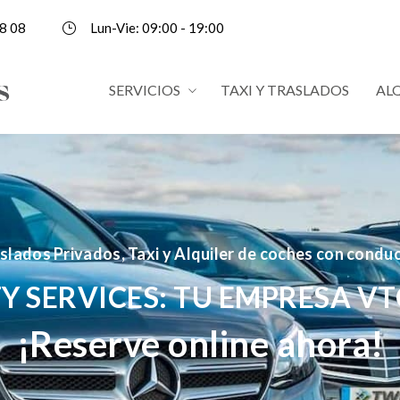
8 08
Lun-Vie: 09:00 - 19:00
SERVICIOS
TAXI Y TRASLADOS
AL
slados Privados, Taxi y Alquiler de coches con condu
Y SERVICES: TU EMPRESA VT
¡Reserve online ahora!