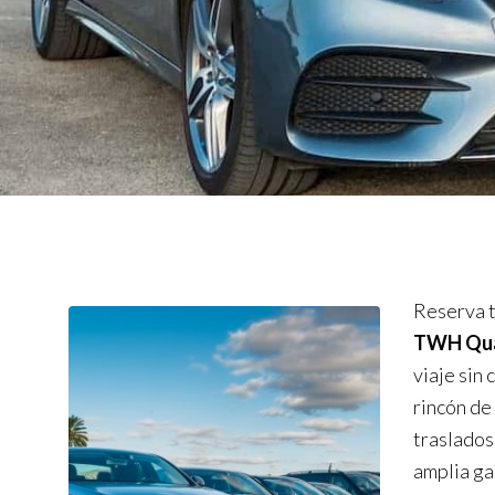
Reserva t
TWH Qual
viaje sin
rincón de
traslados
amplia ga