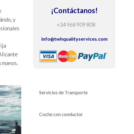
¡Contáctanos!
e
ándo, y
+34 968 909 808
esionales
info@twhqualityservices.com
ija
Alicante
s manos.
Servicios de Transporte
Coche con conductor