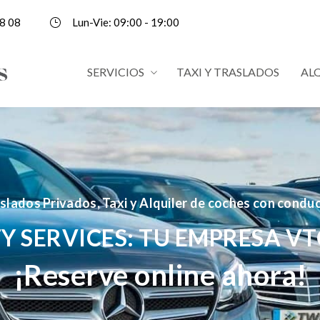
8 08
Lun-Vie: 09:00 - 19:00
SERVICIOS
TAXI Y TRASLADOS
AL
slados Privados, Taxi y Alquiler de coches con condu
Y SERVICES: TU EMPRESA VT
¡Reserve online ahora!