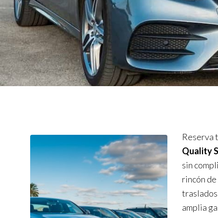
Reserva t
Quality 
sin compl
rincón de
traslados
amplia ga