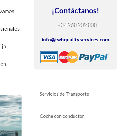
¡Contáctanos!
evamos
y
+34 968 909 808
esionales
info@twhqualityservices.com
ija
 en
Servicios de Transporte
Coche con conductor