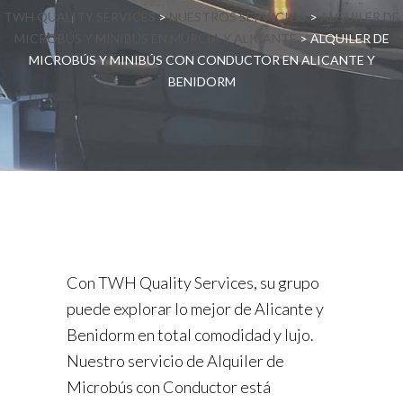
TWH QUALITY SERVICES
>
NUESTROS SERVICIOS
>
ALQUILER DE
MICROBÚS Y MINIBÚS EN MURCIA Y ALICANTE
>
ALQUILER DE
MICROBÚS Y MINIBÚS CON CONDUCTOR EN ALICANTE Y
BENIDORM
Con TWH Quality Services, su grupo
puede explorar lo mejor de Alicante y
Benidorm en total comodidad y lujo.
Nuestro servicio de Alquiler de
Microbús con Conductor está