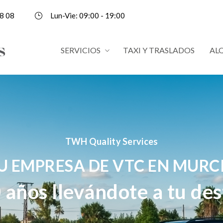
8 08
Lun-Vie: 09:00 - 19:00
SERVICIOS
TAXI Y TRASLADOS
AL
TWH Quality Services
U EMPRESA DE VTC EN MURC
 años llevándote a tu des